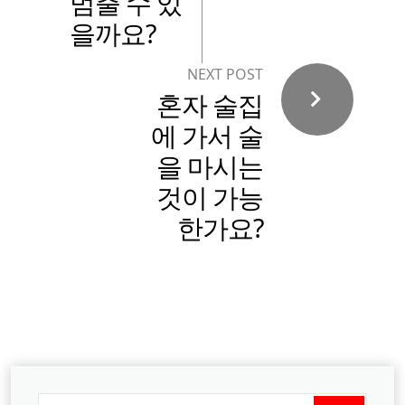
멈출 수 있
을까요?
NEXT POST
혼자 술집
에 가서 술
을 마시는
것이 가능
한가요?