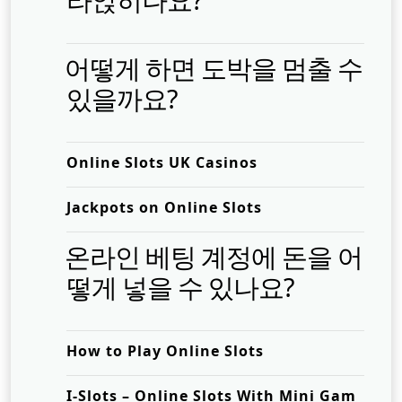
어떻게 하면 도박을 멈출 수
있을까요?
Online Slots UK Casinos
Jackpots on Online Slots
온라인 베팅 계정에 돈을 어
떻게 넣을 수 있나요?
How to Play Online Slots
I-Slots – Online Slots With Mini Gam