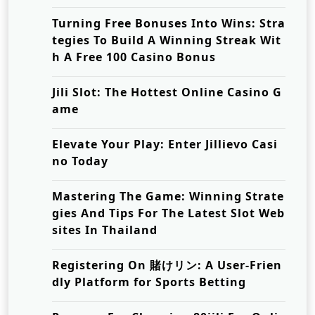
Turning Free Bonuses Into Wins: Stra
tegies To Build A Winning Streak Wit
h A Free 100 Casino Bonus
Jili Slot: The Hottest Online Casino G
ame
Elevate Your Play: Enter Jillievo Casi
no Today
Mastering The Game: Winning Strate
gies And Tips For The Latest Slot Web
sites In Thailand
Registering On 賭けリン: A User-Frien
dly Platform for Sports Betting