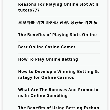
Reasons For Playing Online Slot At Ji
tutoto777
초보자를 위한 바카라 전략: 성공을 위한 팁
The Benefits of Playing Slots Online
Best Online Casino Games
How To Play Online Betting
How to Develop a Winning Betting St
rategy for Online Casinos
What Are The Bonuses And Promotio
ns In Online Gambling
The Benefits of Using Betting Exchan