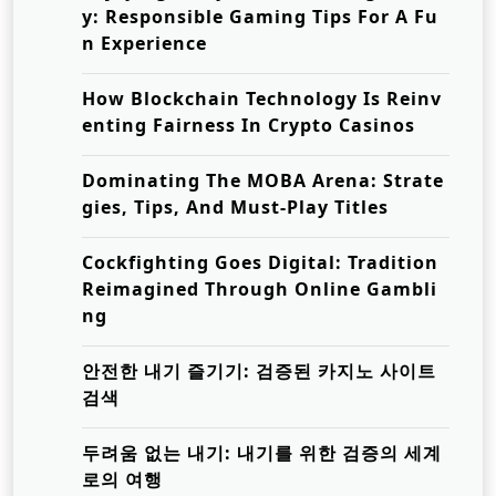
y: Responsible Gaming Tips For A Fu
n Experience
How Blockchain Technology Is Reinv
enting Fairness In Crypto Casinos
Dominating The MOBA Arena: Strate
gies, Tips, And Must-Play Titles
Cockfighting Goes Digital: Tradition
Reimagined Through Online Gambli
ng
안전한 내기 즐기기: 검증된 카지노 사이트
검색
두려움 없는 내기: 내기를 위한 검증의 세계
로의 여행