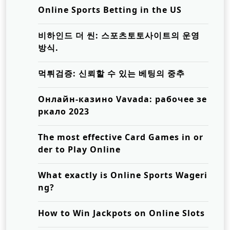
Online Sports Betting in the US
비하인드 더 씬: 스포츠토토사이트의 운영
방식.
먹튀검증: 신뢰할 수 있는 베팅의 중추
Онлайн-казино Vavada: рабочее зе
ркало 2023
The most effective Card Games in or
der to Play Online
What exactly is Online Sports Wageri
ng?
How to Win Jackpots on Online Slots