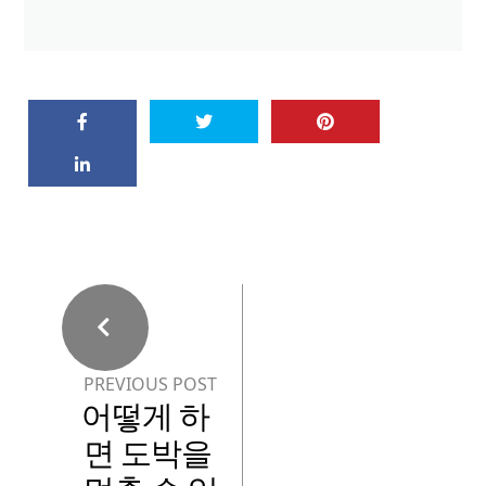
PREVIOUS POST
어떻게 하
면 도박을