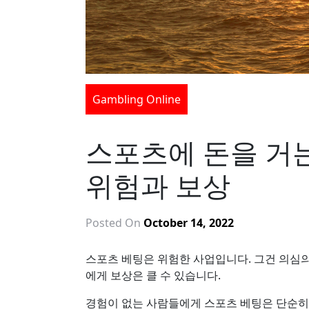
Gambling Online
스포츠에 돈을 거는
위험과 보상
Posted On
October 14, 2022
스포츠 베팅은 위험한 사업입니다. 그건 의심의
에게 보상은 클 수 있습니다.
경험이 없는 사람들에게 스포츠 베팅은 단순히 