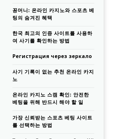
꽁머니: 온라인 카지노와 스포츠 베
팅의 숨겨진 혜택
한국 최고의 인증 사이트를 사용하
여 사기를 확인하는 방법
Регистрация через зеркало
사기 기록이 없는 추천 온라인 카지
노
온라인 카지노 스캠 확인: 안전한
베팅을 위해 반드시 해야 할 일
가장 신뢰받는 스포츠 베팅 사이트
를 선택하는 방법