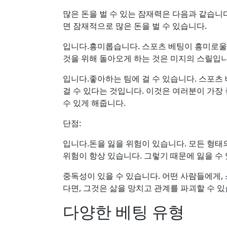
많은 돈을 벌 수 있는 잠재력은 다음과 같습니
면 잠재적으로 많은 돈을 벌 수 있습니다.
입니다.흥미롭습니다. 스포츠 베팅이 흥미로울 
것을 위해 돌아오게 하는 것은 미지의 스릴입니
입니다.좋아하는 팀에 걸 수 있습니다. 스포츠
걸 수 있다는 것입니다. 이것은 여러분이 가장
수 있게 해줍니다.
단점:
입니다.돈을 잃을 위험이 있습니다. 모든 형태
위험이 항상 있습니다. 그렇기 때문에 잃을 수
중독성이 있을 수 있습니다. 어떤 사람들에게,
다면, 그것은 삶을 망치고 관계를 파괴할 수 있
다양한 베팅 유형