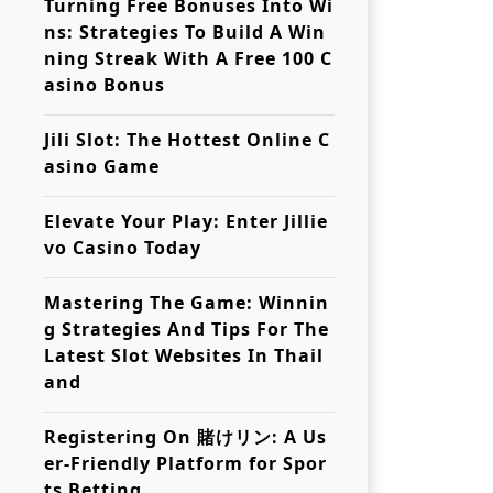
Turning Free Bonuses Into Wi
ns: Strategies To Build A Win
ning Streak With A Free 100 C
asino Bonus
Jili Slot: The Hottest Online C
asino Game
Elevate Your Play: Enter Jillie
vo Casino Today
Mastering The Game: Winnin
g Strategies And Tips For The
Latest Slot Websites In Thail
and
Registering On 賭けリン: A Us
er-Friendly Platform for Spor
ts Betting