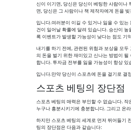
신이 이기면, 당신은 당신이 베팅한 사람이나 
면, 당신은 그 사람이나 책 제작자에게 돈을 빚
입니다.여러분이 이길 수 있거나 잃을 수 있는
건이 일어날 확률에 달려 있습니다. 승산이 높
록 이벤트가 발생할 가능성이 낮다는 점도 기
내기를 하기 전에, 관련된 위험과 보상을 모두
의 돈을 벌기 위한 재미있고 신나는 방법이 될
합니다. 투자금 전부를 잃을 가능성이 항상 있
입니다.만약 당신이 스포츠에 돈을 걸기로 결정
스포츠 베팅의 장단점
스포츠 베팅의 매력은 부인할 수 없습니다. 작
누구나 흥분시키기에 충분합니다. 그리고 온
하지만 스포츠 베팅의 세계로 먼저 뛰어들기 전
팅의 장단점은 다음과 같습니다: