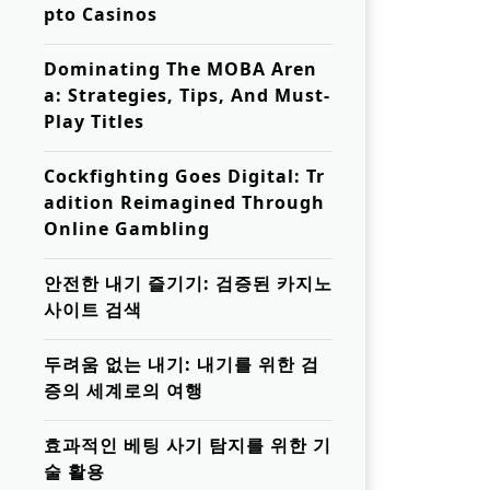
pto Casinos
Dominating The MOBA Aren
a: Strategies, Tips, And Must-
Play Titles
Cockfighting Goes Digital: Tr
adition Reimagined Through
Online Gambling
안전한 내기 즐기기: 검증된 카지노
사이트 검색
두려움 없는 내기: 내기를 위한 검
증의 세계로의 여행
효과적인 베팅 사기 탐지를 위한 기
술 활용