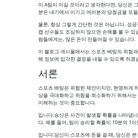
이 A팀이 이길 것이라고 생각한다면, 당신은 
분은 내기에서 이기고 여러분의 당첨금을 모을
물론, 항상 그렇게 간단한 것은 아닙니다. 성공
캡 선수들도 조심하지 않으면 손해를 볼 수 있
람들에게는, 많은 돈이 만들어질 수 있습니다.
이 블로그 게시물에서는 스포츠 베팅의 위험과
해 정보에 입각한 결정을 내릴 수 있도록 하겠
서론
스포츠 베팅은 위험한 제안이지만, 현명하게 
상을 극대화하고 위험을 최소화하기 위해서는 
이해하는 것이 중요합니다.
입니다.승산은 사건이 발생할 확률을 나타냅니
다. 예를 들어, 팀이 승리할 확률이 10분의 1
입니다.당신이 스포츠에 돈을 걸 때, 당신은 