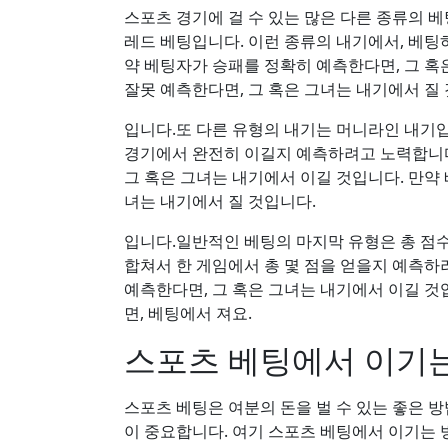
스포츠 경기에 걸 수 있는 많은 다른 종류의 
레드 베팅입니다. 이런 종류의 내기에서, 베팅
약 베팅자가 승패를 정확히 예측한다면, 그 혹
잘못 예측한다면, 그 혹은 그녀는 내기에서 질
입니다.또 다른 유형의 내기는 머니라인 내기입
경기에서 완전히 이길지 예측하려고 노력합니다
그 혹은 그녀는 내기에서 이길 것입니다. 만약 
녀는 내기에서 질 것입니다.
입니다.일반적인 베팅의 마지막 유형은 총 점수
합쳐서 한 게임에서 총 몇 점을 얻을지 예측하
예측한다면, 그 혹은 그녀는 내기에서 이길 것
면, 베팅에서 져요.
스포츠 베팅에서 이기
스포츠 베팅은 여분의 돈을 벌 수 있는 좋은 방
이 중요합니다. 여기 스포츠 베팅에서 이기는 